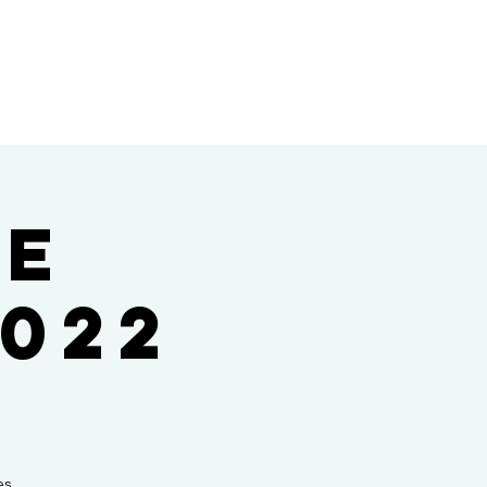
de
022
es.